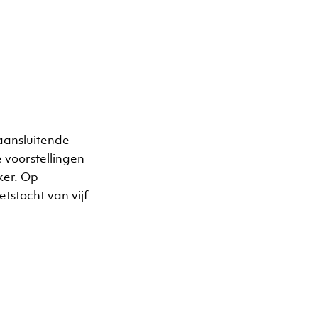
 aansluitende
 voorstellingen
kker. Op
etstocht van vijf