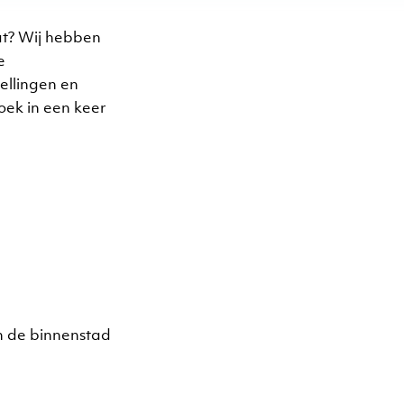
at? Wij hebben
e
ellingen en
oek in een keer
in de binnenstad