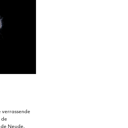
ee verrassende
n de
op de Neude.