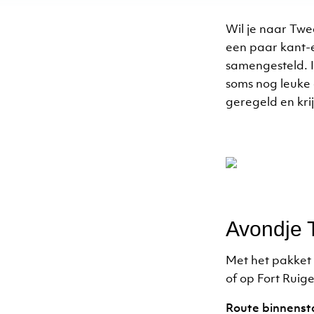
Wil je naar Twe
een paar kant-e
samengesteld. I
soms nog leuke 
geregeld en kri
Avondje 
Met het pakket 
of op Fort Ruig
Route binnensta