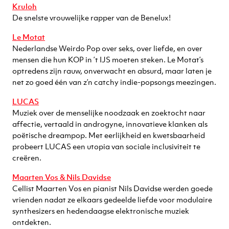
Kruloh
De snelste vrouwelijke rapper van de Benelux!
Le Motat
Nederlandse Weirdo Pop over seks, over liefde, en over
mensen die hun KOP in ’t IJS moeten steken. Le Motat’s
optredens zijn rauw, onverwacht en absurd, maar laten je
net zo goed één van z’n catchy indie-popsongs meezingen.
LUCAS
Muziek over de menselijke noodzaak en zoektocht naar
affectie, vertaald in androgyne, innovatieve klanken als
poëtische dreampop. Met eerlijkheid en kwetsbaarheid
probeert LUCAS een utopia van sociale inclusiviteit te
creëren.
Maarten Vos & Nils Davidse
Cellist Maarten Vos en pianist Nils Davidse werden goede
vrienden nadat ze elkaars gedeelde liefde voor modulaire
synthesizers en hedendaagse elektronische muziek
ontdekten.