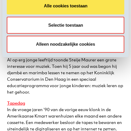
samengesteld
Alle cookies toestaan
Signe DØ
Gelegen tussen experimentele elektronica en traditionele
Selectie toestaan
songwriting, heeft Signe DØ het afgelopen jaar het
Noorse publiek betoverd met haar melancholische sound.
Nu is het onze beurt!
Alleen noodzakelijke cookies
Steije Maurer
Al op erg jonge leeftijd toonde Steije Maurer een grote
interesse voor muziek. Toen hij 5 jaar oud was begon hij
djembé en marimba lessen te nemen op het Koninklijk
Conservatorium in Den Haag in een speciaal
educatieprogramma voor jonge kinderen: muziek leren op
het gehoor.
Tapedag
In de vroege jaren ’90 van de vorige eeuw klonk in de
Amerikaanse Kmart warenhuizen elke maand een andere
cassette. Een medewerker besloot de tapes te bewaren en
uiteindelijk te digitaliseren en op het internet te zetten.