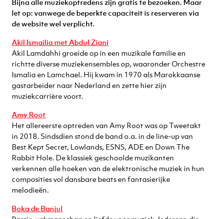
Bijna alle muziekoptredens zijn gratis te bezoeken. Maar
let op: vanwege de beperkte capaciteit is reserveren via
de website wel verplicht.
Akil Ismailia met Abdul Ziani
Akil Lamdahhi groeide op in een muzikale familie en
richtte diverse muziekensembles op, waaronder Orchestre
Ismalia en Lamchael. Hij kwam in 1970 als Marokkaanse
gastarbeider naar Nederland en zette hier zijn
muziekcarrière voort.
Amy Root
Het allereerste optreden van Amy Root was op Tweetakt
in 2018. Sindsdien stond de band o.a. in de line-up van
Best Kept Secret, Lowlands, ESNS, ADE en Down The
Rabbit Hole. De klassiek geschoolde muzikanten
verkennen alle hoeken van de elektronische muziek in hun
composities vol dansbare beats en fantasierijke
melodieën.
Boka de Banjul