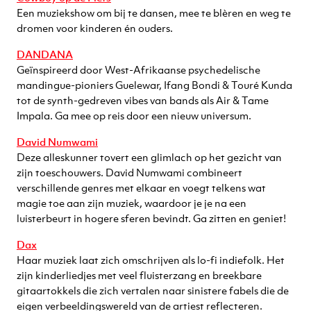
Een muziekshow om bij te dansen, mee te blèren en weg te
dromen voor kinderen én ouders.
DANDANA
Geïnspireerd door West-Afrikaanse psychedelische
mandingue-pioniers Guelewar, Ifang Bondi & Touré Kunda
tot de synth-gedreven vibes van bands als Air & Tame
Impala. Ga mee op reis door een nieuw universum.
David Numwami
Deze alleskunner tovert een glimlach op het gezicht van
zijn toeschouwers. David Numwami combineert
verschillende genres met elkaar en voegt telkens wat
magie toe aan zijn muziek, waardoor je je na een
luisterbeurt in hogere sferen bevindt. Ga zitten en geniet!
Dax
Haar muziek laat zich omschrijven als lo-fi indiefolk. Het
zijn kinderliedjes met veel fluisterzang en breekbare
gitaartokkels die zich vertalen naar sinistere fabels die de
eigen verbeeldingswereld van de artiest reflecteren.