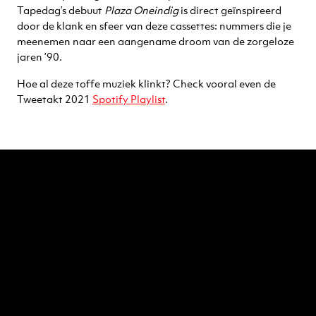
Tapedag’s debuut
Plaza Oneindig
is direct geïnspireerd
door de klank en sfeer van deze cassettes: nummers die je
meenemen naar een aangename droom van de zorgeloze
jaren ’90.
Hoe al deze toffe muziek klinkt? Check vooral even de
Tweetakt 2021
Spotify Playlist
.