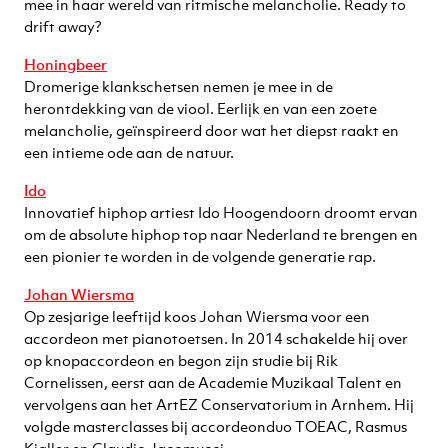
mee in haar wereld van ritmische melancholie. Ready to
drift away?
Honingbeer
Dromerige klankschetsen nemen je mee in de
herontdekking van de viool. Eerlijk en van een zoete
melancholie, geïnspireerd door wat het diepst raakt en
een intieme ode aan de natuur.
Ido
Innovatief hiphop artiest Ido Hoogendoorn droomt ervan
om de absolute hiphop top naar Nederland te brengen en
een pionier te worden in de volgende generatie rap.
Johan Wiersma
Op zesjarige leeftijd koos Johan Wiersma voor een
accordeon met pianotoetsen. In 2014 schakelde hij over
op knopaccordeon en begon zijn studie bij Rik
Cornelissen, eerst aan de Academie Muzikaal Talent en
vervolgens aan het ArtEZ Conservatorium in Arnhem. Hij
volgde masterclasses bij accordeonduo TOEAC, Rasmus