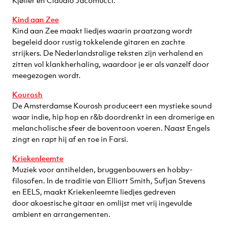
Kjøller en Claudio Jacomucci.
Kind aan Zee
Kind aan Zee maakt liedjes waarin praatzang wordt
begeleid door rustig tokkelende gitaren en zachte
strijkers. De Nederlandstalige teksten zijn verhalend en
zitten vol klankherhaling, waardoor je er als vanzelf door
meegezogen wordt.
Kourosh
De Amsterdamse Kourosh produceert een mystieke sound
waar indie, hip hop en r&b doordrenkt in een dromerige en
melancholische sfeer de boventoon voeren.
Naast Engels
zingt en rapt hij af en toe in Farsi.
Kriekenleemte
Muziek voor antihelden, bruggenbouwers en hobby-
filosofen. In de traditie van Elliott Smith, Sufjan Stevens
en EELS, maakt Kriekenleemte liedjes gedreven
door akoestische gitaar en omlijst met vrij ingevulde
ambient en arrangementen.