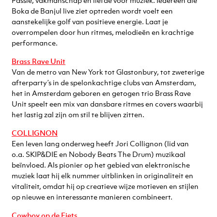
Passie, vakmanschap en liefde voor muziek. Iedereen die
Boka de Banjul live ziet optreden wordt voelt een
aanstekelijke golf van positieve energie. Laat je
overrompelen door hun ritmes, melodieën en krachtige
performance.
Brass Rave Unit
Van de metro van New York tot Glastonbury, tot zweterige
afterparty’s in de spelonkachtige clubs van Amsterdam,
het in Amsterdam geboren en getogen trio Brass Rave
Unit speelt een mix van dansbare ritmes en covers waarbij
het lastig zal zijn om stil te blijven zitten.
COLLIGNON
Een leven lang onderweg heeft Jori Collignon (lid van
o.a. SKIP&DIE en Nobody Beats The Drum) muzikaal
beïnvloed. Als pionier op het gebied van elektronische
muziek laat hij elk nummer uitblinken in originaliteit en
vitaliteit, omdat hij op creatieve wijze motieven en stijlen
op nieuwe en interessante manieren combineert.
Cowboy op de Fiets