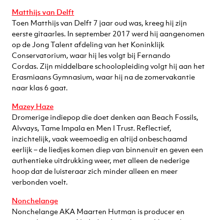
Matthijs van Delft
Toen Matthijs van Delft 7 jaar oud was, kreeg hij zijn
eerste gitaarles. In september 2017 werd hij aangenomen
op de Jong Talent afdeling van het Koninklijk
Conservatorium, waar hij les volgt bij Fernando
Cordas. Zijn middelbare schoolopleiding volgt hij aan het
Erasmiaans Gymnasium, waar hij na de zomervakantie
naar klas 6 gaat.
Mazey Haze
Dromerige indiepop die doet denken aan Beach Fossils,
Alvvays, Tame Impala en Men I Trust. Reflectief,
inzichtelijk, vaak weemoedig en altijd onbeschaamd
eerlijk – de liedjes komen diep van binnenuit en geven een
authentieke uitdrukking weer, met alleen de nederige
hoop dat de luisteraar zich minder alleen en meer
verbonden voelt.
Nonchelange
Nonchelange AKA Maarten Hutman is producer en