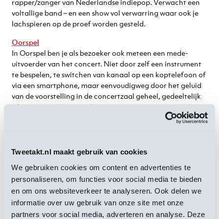
rapper/zanger van Nederlandse indiepop. Verwacht een
voltallige band – en een show vol verwarring waar ook je
lachspieren op de proef worden gesteld.
Oorspel
In Oorspel ben je als bezoeker ook meteen een mede-
uitvoerder van het concert. Niet door zelf een instrument
te bespelen, te switchen van kanaal op een koptelefoon of
via een smartphone, maar eenvoudigweg door het geluid
van de voorstelling in de concertzaal geheel, gedeeltelijk
of juist niet te dempen door je vingers in je oren te steken.
Orchestre Ismailia
De oudste Marokkaanse band van Nederland: Orchestre
Ismailia. De band werd in 1974 opgericht door Akil
Tweetakt.nl maakt gebruik van cookies
Lamdahhi, die zich liet inspireren door de sound van Nass
We gebruiken cookies om content en advertenties te
El Ghiwane en Lamchaheb.
personaliseren, om functies voor social media te bieden
Robin Kester
en om ons websiteverkeer te analyseren. Ook delen we
Met haar hypnotiserende stemgeluid en voorliefde voor
informatie over uw gebruik van onze site met onze
open gitaarstemmingen, elektronica en vintage synths,
partners voor social media, adverteren en analyse. Deze