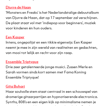
Djurre de Haan
‘Monsters en Freaks’ is het Nederlandstalige debuutalbum
van Djurre de Haan, dat op 17 september zal verschijnen.
De plaat staat vol met ‘indiepop voor beginners’, muziek
voor kinderen én hun ouders.
Een Kasper
Intens, ongepolijst en een tikkie eigenwijs: Een Kasper
neemt je mee in zijn wereld van realiteiten en gedachten,
van mooi tot lelijk en recht voor zijn raap.
Ensemble Triptyque
Drie zeer getalenteerde jonge musici. Zussen Merle en
Sarah vormen sinds kort samen met Fama Koning
Ensemble Triptyque!
Gita Buhari
Haar soulvolle stem staat centraal in een schouwspel van
dromerige gitaarpartijen en hypnotiserende electronica.
Synths, 808’s en een eigen kijk op minimalisme nemen je