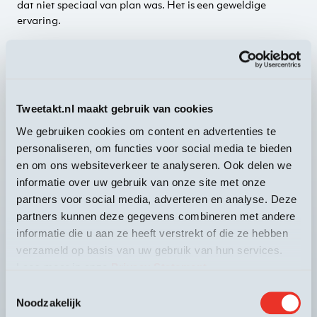
dat niet speciaal van plan was. Het is een geweldige
ervaring.
Dansers en choreografe Jotka Bauwens begon haar
meedans-projecten op Theater aan Zee. Daar krijgt ze elk
jaar, op het strand of op de dijk, toeschouwers en
passanten aan het dansen. De choreografie
op L’enfer maakte ze in 2022 voor dit festival, dat toen als
Tweetakt.nl maakt gebruik van cookies
thema had ‘Zie je mij?’ Bouwens nodigde iedereen uit om
We gebruiken cookies om content en advertenties te
mee te bewegen, om zichzelf te laten zien en om anderen
personaliseren, om functies voor social media te bieden
te zien, gewoon zoals we zijn. Dat komt ze opnieuw doen
en om ons websiteverkeer te analyseren. Ook delen we
op Festival Tweetakt.
informatie over uw gebruik van onze site met onze
De Gentse Jotka Bauwens studeerde hedendaagse dans
partners voor social media, adverteren en analyse. Deze
aan het Koninklijke Conservatorium van Antwerpen. Ze is
partners kunnen deze gegevens combineren met andere
ook dansdocent en bewegingscoach. Bij haar
informatie die u aan ze heeft verstrekt of die ze hebben
(jeugd)voorstellingen werkt ze vaak met niet-dansers, met
verzameld op basis van uw gebruik van hun services.
bijvoorbeeld met body-builders of met haar eigen moeder.
Lees meer in onze
Privacy Statement
.
Toestemmingsselectie
credits
Noodzakelijk