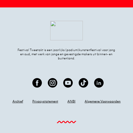
Festival Tweetakt is een jaarlijks (podium)kunstenfestival voor jong
en oud, met werk van jonge en gevestigde makers uit binnen- en
buitenland.
Archief
Privacystatement
ANBI
Algemene Voorwaarden