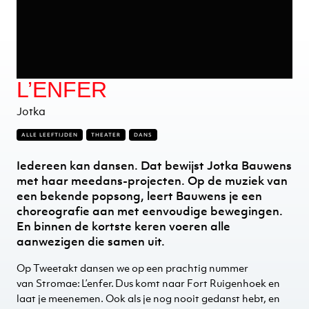
L’ENFER
Jotka
ALLE LEEFTIJDEN
THEATER
DANS
Iedereen kan dansen. Dat bewijst
Jotka
Bauwens
met haar meedans-projecten. Op de muziek van
een bekende popsong, leert Bauwens je een
choreografie aan met eenvoudige bewegingen.
En binnen de kortste keren voeren alle
aanwezigen die samen uit.
Op Tweetakt dansen we op een prachtig nummer
van Stromae: L’enfer. Dus komt naar Fort Ruigenhoek en
laat je meenemen. Ook als je nog nooit gedanst hebt, en